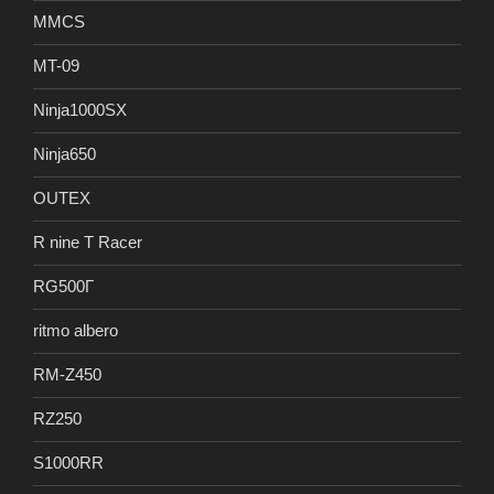
MMCS
MT-09
Ninja1000SX
Ninja650
OUTEX
R nine T Racer
RG500Γ
ritmo albero
RM-Z450
RZ250
S1000RR