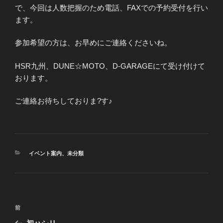
で、今回は人数把握のため電話、FAXでの予約受付を行い
ます。
参加希望の方は、お早めにご連絡くださいね。
HSR九州、DUNE☆MOTO、D-GARAGEにて受け付けて
おります。
ご連絡お待ちしておりま?す♪
カ
イベント案内
、
未分類
テ
ゴ
リ
ー
投
前
前
稿
の