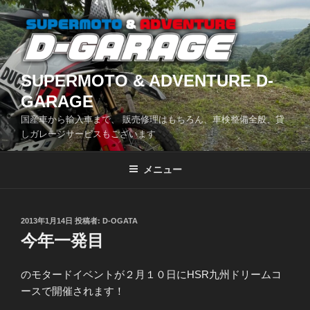
コ
ン
テ
ン
ツ
SUPERMOTO & ADVENTURE D-
へ
GARAGE
ス
国産車から輸入車まで、 販売修理はもちろん、車検整備全般、貸
キ
しガレージサービスもございます
ッ
プ
メニュー
投
2013年1月14日
投稿者:
D-OGATA
稿
今年一発目
日:
のモタードイベントが２月１０日にHSR九州ドリームコ
ースで開催されます！