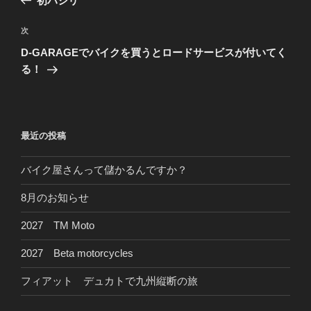
初ハシリ
ナ
投
ビ
稿
次
次
ゲ
の
D-GARAGEでバイクを買うとロードサービスが付いてく
投
ー
る！
稿
シ
ョ
ン
最近の投稿
バイク屋さんって儲かるんですか？
8月のお知らせ
2027 TM Moto
2027 Beta motorcycles
フィアット デュカトで九州縦断の旅