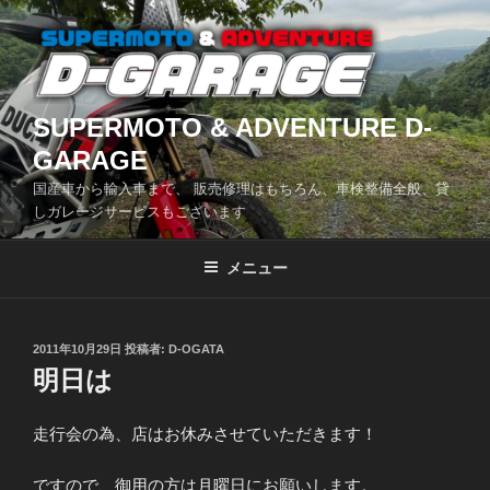
コ
ン
テ
ン
ツ
SUPERMOTO & ADVENTURE D-
へ
GARAGE
ス
国産車から輸入車まで、 販売修理はもちろん、車検整備全般、貸
キ
しガレージサービスもございます
ッ
プ
メニュー
投
2011年10月29日
投稿者:
D-OGATA
稿
明日は
日:
走行会の為、店はお休みさせていただきます！
ですので、御用の方は月曜日にお願いします。