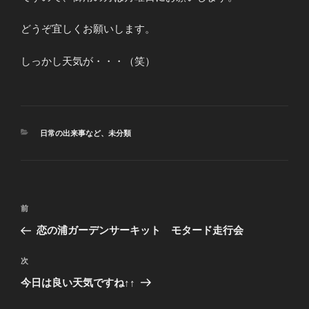
どうぞ宜しくお願いします。
しっかし天気が・・・（笑）
カ
日常の出来事など
、
未分類
テ
ゴ
リ
ー
投
前
前
稿
の
恋の浦ガーデンサーキット モタード走行会
ナ
投
ビ
稿
次
次
ゲ
の
今日は良い天気ですね↑↑
投
ー