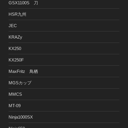
GSX1100S 刀
HSR九州
JEC
KRAZy
KX250
KX250F
MaxFritz 鳥栖
MGSカップ
MMCS
MT-09
Ninja1000SX