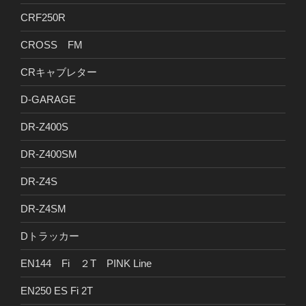
CRF250R
CROSS FM
CRキャブレター
D-GARAGE
DR-Z400S
DR-Z400SM
DR-Z4S
DR-Z4SM
Dトラッカー
EN144 Fi ２T PINK Line
EN250 ES Fi 2T