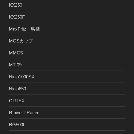
KX250
KX250F
MaxFritz 鳥栖
MGSカップ
MMCS
MT-09
Ninja1000SX
Ninja650
OUTEX
R nine T Racer
RG500Γ