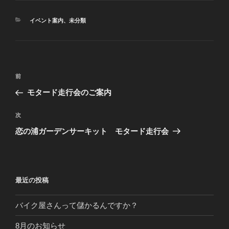
カ
イベント案内
、
未分類
テ
ゴ
リ
ー
投
前
前
稿
の
モタード走行会のご案内
ナ
投
ビ
稿
次
次
ゲ
の
恋の浦ガーデンサーキット モタード走行会
投
ー
稿
シ
ョ
最近の投稿
ン
バイク屋さんって儲かるんですか？
8月のお知らせ