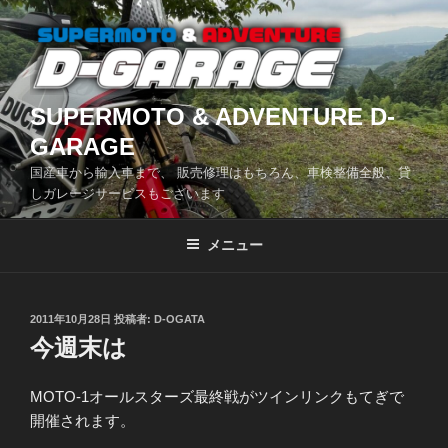
コ
ン
テ
ン
ツ
SUPERMOTO & ADVENTURE D-
へ
GARAGE
ス
国産車から輸入車まで、 販売修理はもちろん、車検整備全般、貸
キ
しガレージサービスもございます
ッ
プ
メニュー
投
2011年10月28日
投稿者:
D-OGATA
稿
今週末は
日:
MOTO-1オールスターズ最終戦がツインリンクもてぎで
開催されます。