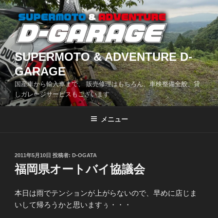
コ
ン
テ
ン
ツ
SUPERMOTO & ADVENTURE D-
へ
GARAGE
ス
国産車から輸入車まで、 販売修理はもちろん、車検整備全般、貸
キ
しガレージサービスもございます
ッ
プ
メニュー
投
2011年5月10日
投稿者:
D-OGATA
稿
福岡県オートバイ協議会
日:
本日は雨でテンションが上がらないので、早めに店じま
いして帰ろうかと思いますぅ・・・