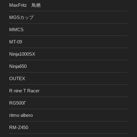
MaxFritz 鳥栖
MGSカップ
MMCS
MT-09
Ninja1000SX
Ninja650
OUTEX
R nine T Racer
RG500Γ
ritmo albero
RM-Z450