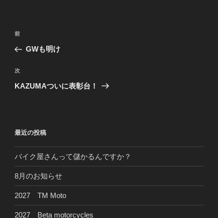
リ
ー
投
前
前
稿
の
GWも明け
ナ
投
ビ
稿
次
次
ゲ
の
KAZUMAついに表彰台！
投
ー
稿
シ
ョ
最近の投稿
ン
バイク屋さんって儲かるんですか？
8月のお知らせ
2027 TM Moto
2027 Beta motorcycles