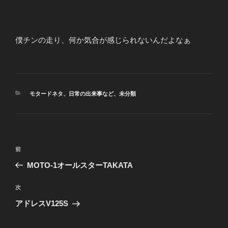
僕チンの走り、何か気合が感じられないんだよなぁ
カ
モタードネタ
、
日常の出来事など
、
未分類
テ
ゴ
リ
ー
投
前
前
稿
の
MOTO-1オールスターTAKATA
ナ
投
ビ
稿
次
次
ゲ
の
アドレスV125S
投
ー
稿