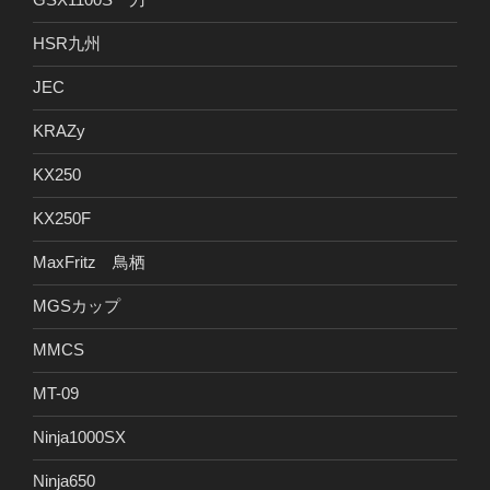
HSR九州
JEC
KRAZy
KX250
KX250F
MaxFritz 鳥栖
MGSカップ
MMCS
MT-09
Ninja1000SX
Ninja650