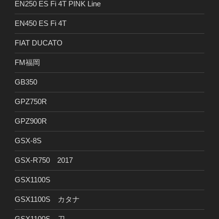
EN250 ES Fi 4T PINK Line
EN450 ES Fi 4T
FIAT DUCATO
FM福岡
GB350
GPZ750R
GPZ900R
GSX-8S
GSX-R750 2017
GSX1100S
GSX1100S カタナ
GSX1100S 刀