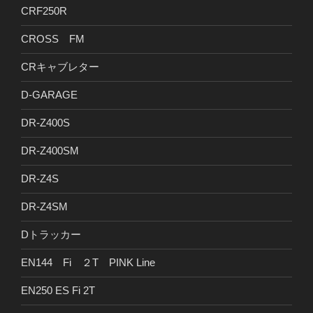
CRF250R
CROSS FM
CRキャブレター
D-GARAGE
DR-Z400S
DR-Z400SM
DR-Z4S
DR-Z4SM
Dトラッカー
EN144 Fi ２T PINK Line
EN250 ES Fi 2T