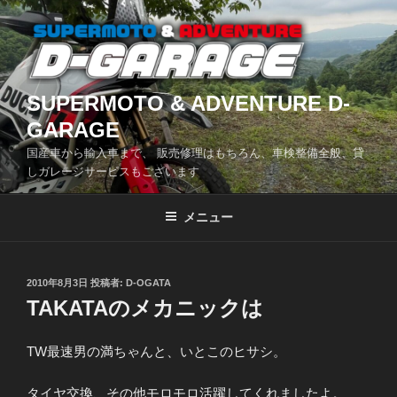
コ
ン
テ
ン
ツ
SUPERMOTO & ADVENTURE D-
へ
GARAGE
ス
国産車から輸入車まで、 販売修理はもちろん、車検整備全般、貸
キ
しガレージサービスもございます
ッ
プ
メニュー
投
2010年8月3日
投稿者:
D-OGATA
稿
TAKATAのメカニックは
日:
TW最速男の満ちゃんと、いとこのヒサシ。
タイヤ交換、その他モロモロ活躍してくれましたよ。