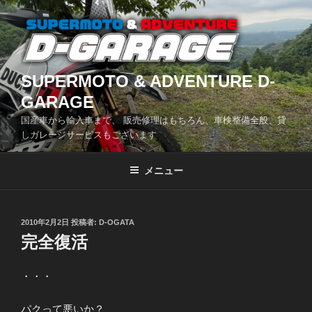
コ
ン
テ
ン
ツ
SUPERMOTO & ADVENTURE D-
へ
GARAGE
ス
国産車から輸入車まで、 販売修理はもちろん、車検整備全般、貸
キ
しガレージサービスもございます
ッ
プ
メニュー
投
2010年2月2日
投稿者:
D-OGATA
稿
完全復活
日:
・・・
パクって悪いか？