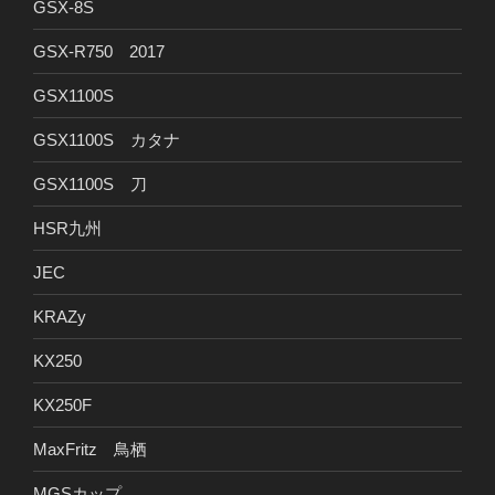
GSX-8S
GSX-R750 2017
GSX1100S
GSX1100S カタナ
GSX1100S 刀
HSR九州
JEC
KRAZy
KX250
KX250F
MaxFritz 鳥栖
MGSカップ