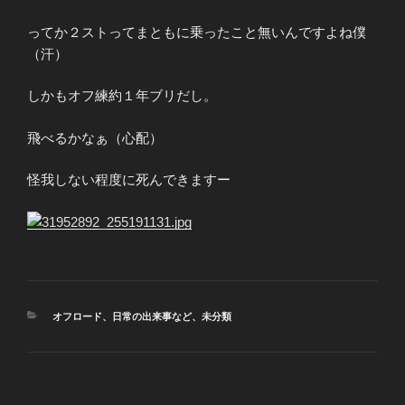
ってか２ストってまともに乗ったこと無いんですよね僕
（汗）
しかもオフ練約１年ブリだし。
飛べるかなぁ（心配）
怪我しない程度に死んできますー
カ
オフロード
、
日常の出来事など
、
未分類
テ
ゴ
リ
ー