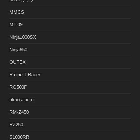
MMCS
MT-09
Ninja1000SX
Ninja650
OUTEX
R nine T Racer
RG500Γ
ritmo albero
RM-Z450
RZ250
S1000RR