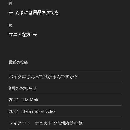
投
前
前
稿
の
たまには用品ネタでも
ナ
投
ビ
稿
次
次
ゲ
の
マニアな方
投
ー
稿
シ
ョ
最近の投稿
ン
バイク屋さんって儲かるんですか？
8月のお知らせ
2027 TM Moto
2027 Beta motorcycles
フィアット デュカトで九州縦断の旅