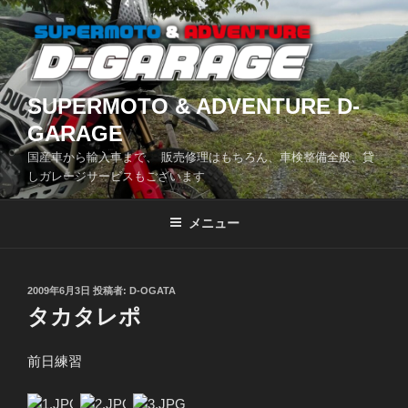
コ
ン
テ
ン
ツ
SUPERMOTO & ADVENTURE D-
へ
GARAGE
ス
国産車から輸入車まで、 販売修理はもちろん、車検整備全般、貸
キ
しガレージサービスもございます
ッ
プ
メニュー
投
2009年6月3日
投稿者:
D-OGATA
稿
タカタレポ
日:
前日練習