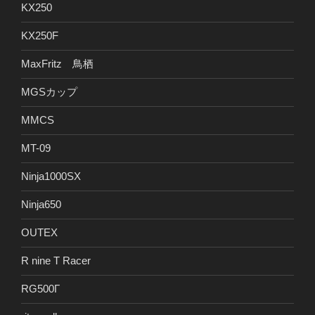
KX250
KX250F
MaxFritz 鳥栖
MGSカップ
MMCS
MT-09
Ninja1000SX
Ninja650
OUTEX
R nine T Racer
RG500Γ