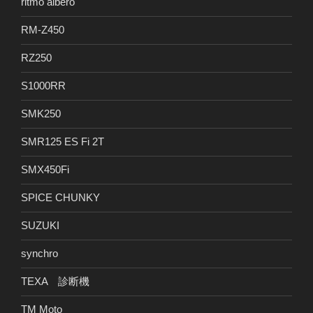
ritmo albero
RM-Z450
RZ250
S1000RR
SMK250
SMR125 ES Fi 2T
SMX450Fi
SPICE CHUNKY
SUZUKI
synchro
TEXA 診断機
TM Moto