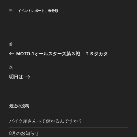
カ
イベントレポート
、
未分類
テ
ゴ
リ
ー
投
前
前
稿
の
MOTO-1オールスターズ第３戦 ＴＳタカタ
ナ
投
ビ
稿
次
次
ゲ
の
明日は
投
ー
稿
シ
ョ
最近の投稿
ン
バイク屋さんって儲かるんですか？
8月のお知らせ