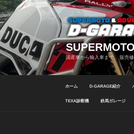
コ
ン
テ
ン
ツ
へ
SUPERMOTO
ス
キ
国産車から輸入車まで、 販売
ッ
プ
ホーム
D-GARAGE紹介
TEXA診断機
鉄馬ガレージ