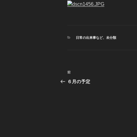
カ
日常の出来事など
、
未分類
テ
ゴ
リ
ー
投
前
前
稿
の
６月の予定
投
ナ
稿
ビ
ゲ
ー
シ