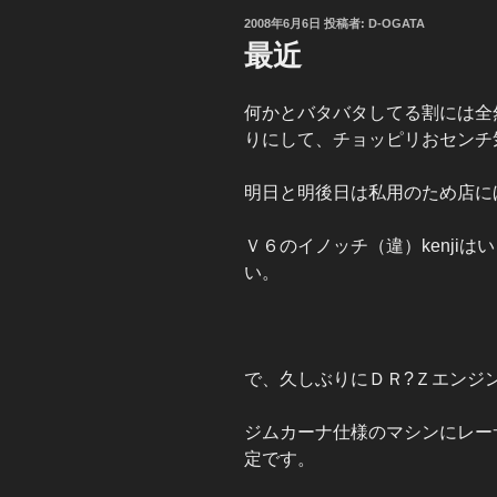
投
2008年6月6日
投稿者:
D-OGATA
稿
最近
日:
何かとバタバタしてる割には全
りにして、チョッピリおセンチ
明日と明後日は私用のため店に
Ｖ６のイノッチ（違）kenji
い。
で、久しぶりにＤＲ?Ｚエンジ
ジムカーナ仕様のマシンにレー
定です。