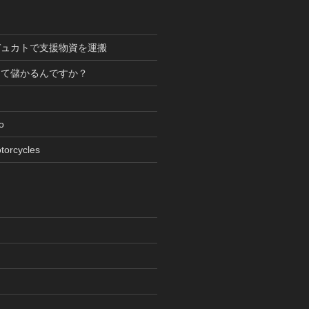
デュカトで支援物資を運搬
って儲かるんですか？
oto
torcycles