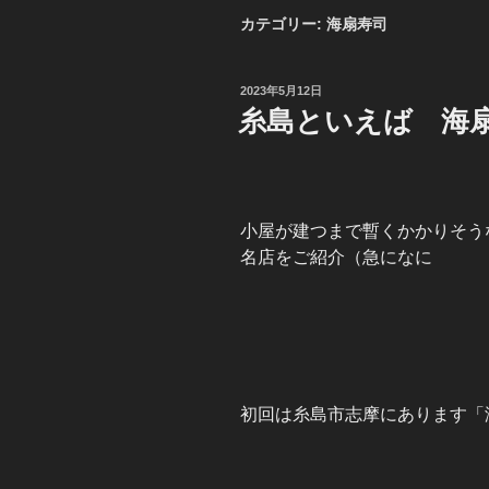
カテゴリー:
海扇寿司
投
2023年5月12日
稿
糸島といえば 海
日:
小屋が建つまで暫くかかりそう
名店をご紹介（急になに
初回は糸島市志摩にあります「