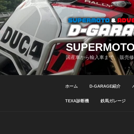
コ
ン
テ
ン
ツ
へ
SUPERMOTO
ス
キ
国産車から輸入車まで、 販売
ッ
プ
ホーム
D-GARAGE紹介
TEXA診断機
鉄馬ガレージ