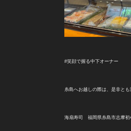
#笑顔で握る中下オーナー
糸島へお越しの際は、是非とも
海扇寿司 福岡県糸島市志摩初4