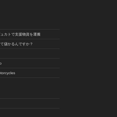
デュカトで支援物資を運搬
って儲かるんですか？
oto
torcycles